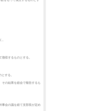
半数をもって成立するものとす
く。
て徴収するものとする。
のとする。
、その結果を総会で報告するも
幹事会の議を経て支部長が定め