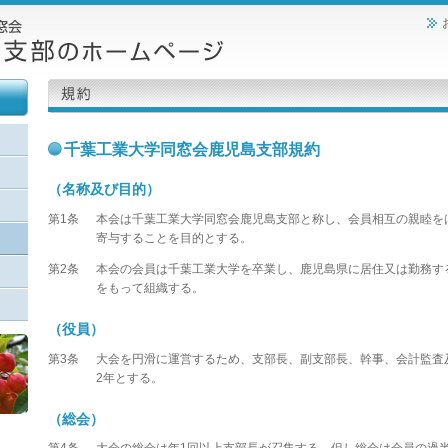
千葉工業大学同窓会鹿児島支部規約
（名称及び目的）
第1条
本会は千葉工業大学同窓会鹿児島支部と称し、会員相互の親睦を
寄与することを目的とする。
第2条
本会の会員は千葉工業大学を卒業し、鹿児島県に居住又は勤務す
をもって組織する。
（役員）
第3条
大会を円滑に運営するため、支部長、副支部長、幹事、会計監査
2年とする。
（総会）