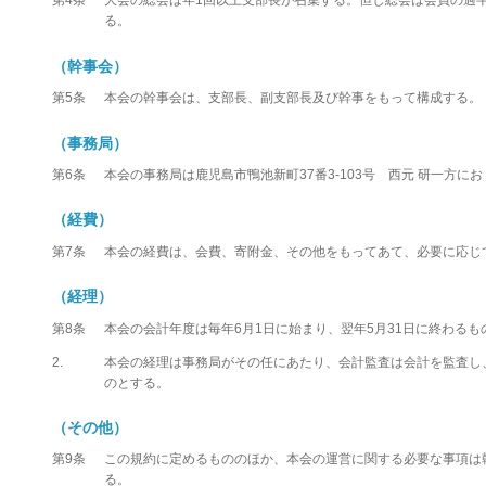
第4条
大会の総会は年1回以上支部長が召集する。但し総会は会員の過
る。
（幹事会）
第5条
本会の幹事会は、支部長、副支部長及び幹事をもって構成する。
（事務局）
第6条
本会の事務局は鹿児島市鴨池新町37番3-103号 西元 研一方にお
（経費）
第7条
本会の経費は、会費、寄附金、その他をもってあて、必要に応じ
（経理）
第8条
本会の会計年度は毎年6月1日に始まり、翌年5月31日に終わるも
2.
本会の経理は事務局がその任にあたり、会計監査は会計を監査し
のとする。
（その他）
第9条
この規約に定めるもののほか、本会の運営に関する必要な事項は
る。