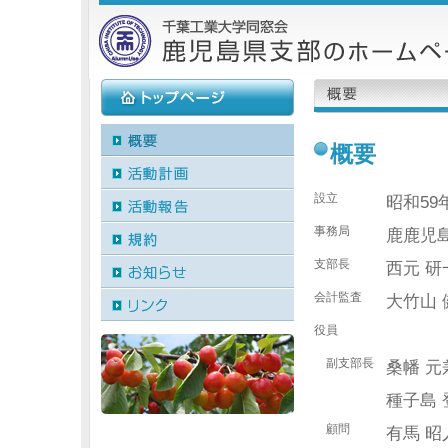
概要
設立
昭和59
事務局
鹿鹿児島
支部長
西元 研
会計監査
大竹山 
役員
副支部長
桑幡 元
種子島 
顧問
有馬 昭