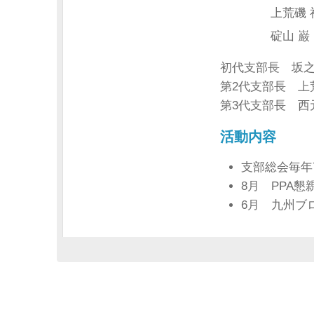
上荒磯 
碇山 巌
初代支部長 坂之
第2代支部長 上
第3代支部長 西
活動内容
支部総会毎年
8月 PPA懇
6月 九州ブ