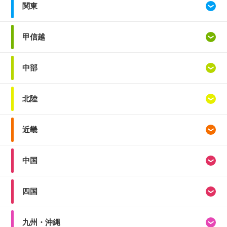
関東
甲信越
中部
北陸
近畿
中国
四国
九州・沖縄