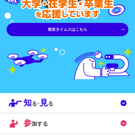
校友タイムスはこちら
知
見
る･
る
参
加する