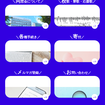
同
校
窓会について
歌・寮歌・応援歌
各
寄
種手続き
付
メ
お
ルマガ登録
問い合わせ