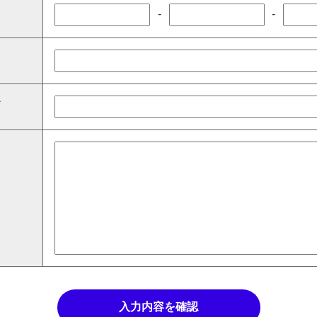
-
-
*