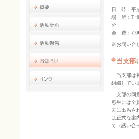
日 時：平成
場 所：TH
分
会 費：7,0
※お問い合せ
当支部
当支部は長
組織してい
支部の同窓
窓生には全
去に出席さ
は正式な案
て（誘い合