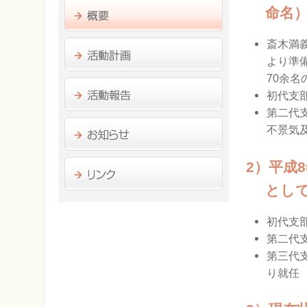
命名
斎木満
より準
70余
初代支
第二代
不景気
2）平成
とし
初代支
第二代
第三代
り就任