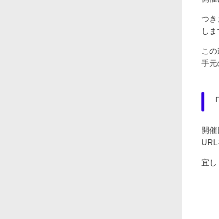
つき
しま
この
手元
開催
UR
宜し