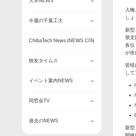
大学NEWS
入梅
しょ
今週の千葉工大
新型
県支
ChibaTech News (NEWS CIT)
各位
が依
校友タイムス
皆様
して
イベント案内NEWS
同窓会TV
過去のNEWS
新型
開催