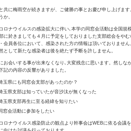
と共に梅雨空が続きますが、ご健勝の事とお慶び申し上げます
うか。
コロナウイルスの感染拡大に伴い､本学の同窓会活動は全国規
部に於きましても４月に予定をしておりました支部総会をやむ
・会員各位において、感染された方の情報は頂いておりません
然として新たな感染者は後を絶たず予断を許しません。
にお会いする事が出来なくなり､大変残念に思います。然しな
下記の内容の反響がありました。
埼玉県にも同窓会支部があったのか？
埼玉県支部は知っていたが音沙汰が無くなった
埼玉県支部再生に至る経緯を知りたい
同窓会活動に参加をしたい
コロナウイルス感染防止の観点より幹事会はWEBに依る会議
に向けた討議を行っております。