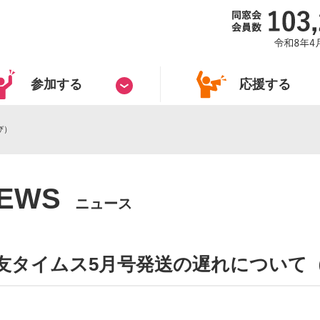
参加する
応援する
び）
EWS
ニュース
友タイムス5月号発送の遅れについて