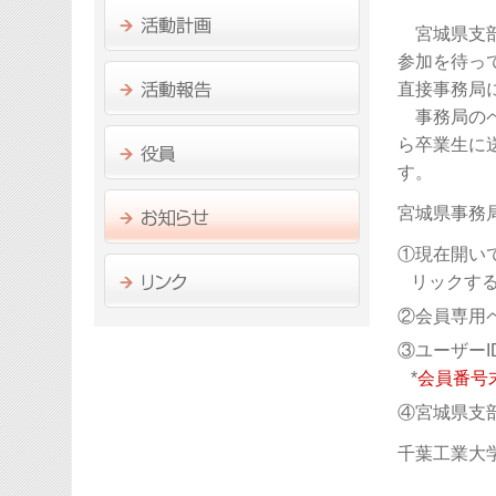
宮城県支部
参加を待っ
直接事務局
事務局のペ
ら卒業生に
す。
宮城県事務
①現在開い
リックす
②会員専用
③ユーザーI
*
会員番号
④宮城県支
千葉工業大