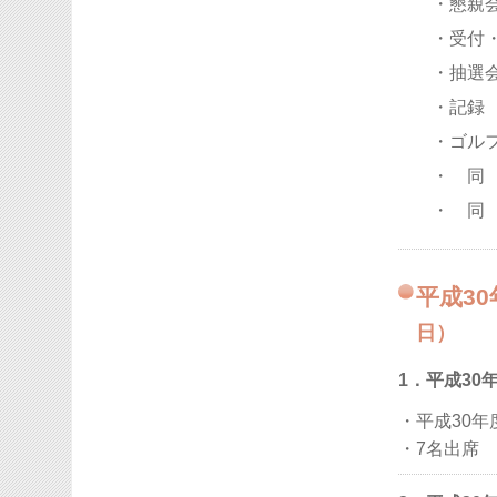
・懇親
・受付
・抽選
・記録
・ゴル
・ 同
・ 同
平成3
日）
1．平成30
・平成30
・7名出席