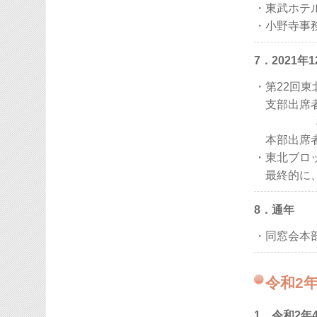
・東武ホテ
・小野寺事
7．2021年
・第22回
支部出席者
本部出席者
・東北ブロッ
最終的に、
8．通年
・同窓会本
令和2
1．令和2