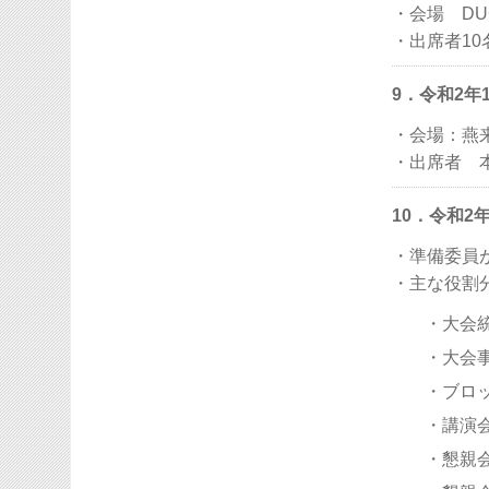
・会場 DU
・出席者1
9．令和2年
・会場：燕
・出席者 本
10．令和2
・準備委員
・主な役割
・大会
・大会
・ブロ
・講演
・懇親