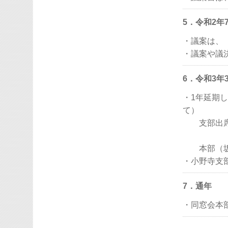
5．令和2
・議案は、
・議案や議
6．令和3
・1年延期
て）
支部出席者
横澤準
本部（坂
・小野寺支
7．通年
・同窓会本