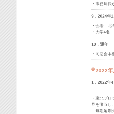
・事務局長
9．2024
・会場 北
・大学4名 
10．通年
・同窓会本
2022
1．2022
・東北ブロ
見を徴収し
無期延期の