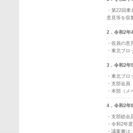
・第22回
意見等を収
2．令和2
・役員の意
・東北ブロ
3．令和2
・東北ブロ
・支部会員
・本部（メ
4．令和2
・支部総会
・令和2年度
・議案書は