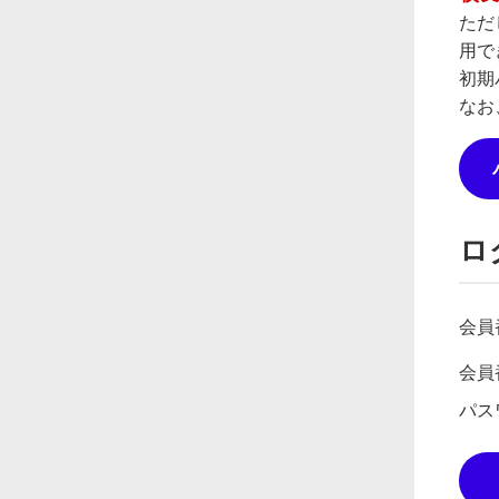
ただ
用で
初期
なお
ロ
会員
会員
パス