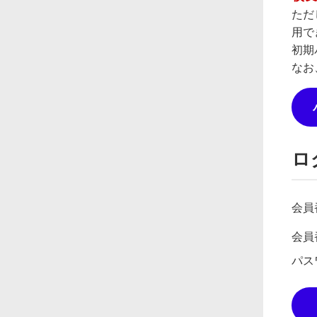
ただ
用で
初期
なお
ロ
会員
会員
パス