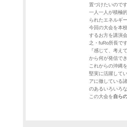
置づけたいので
一人一人が積極
られたエネルギ
今回の大会を本
するお方を講演
之・fuRo所長で
『感じて、考え
から何が発信で
これからの沖縄
堅実に活躍して
アに徹している
のあるいろいろ
この大会を
自ら