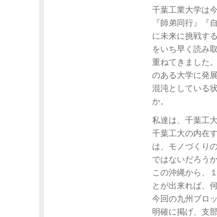
千葉工業大学は
『師弟同行』『
に未来に挑戦す
をいち早く読み
重ねてきました
のある大学に発
混沌としている
か。
私達は、千葉工
千葉工大の内在
は、モノづくり
ではないだろう
この沖縄から、
とが出来れば、
今回の九州ブロ
明確に掲げ、支