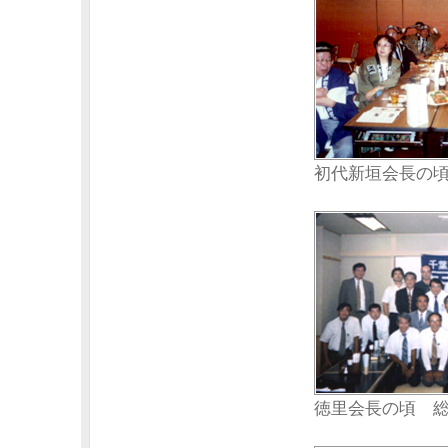
初代新垣会長の頃
徳里会長の頃 総