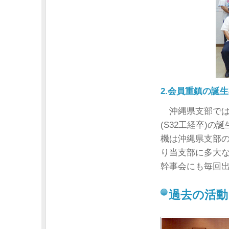
2.会員重鎮の誕生
沖縄県支部では
(S32工経卒)
機は沖縄県支部
り当支部に多大
幹事会にも毎回
過去の活動