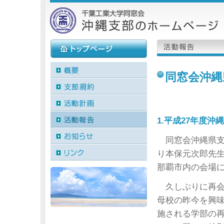
同窓会沖縄
1.平成27年度
同窓会沖縄県支部
り本保元次郎先
那覇市内の会場
久しぶりに再会
母校の昨今を興
施される学部の