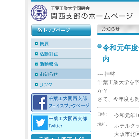
令和元年度
内
--- 拝啓
千葉工業大学を
か？
さて、今年度も
日時：
令和元年10
場所：
ホテルグラ
大阪市北区