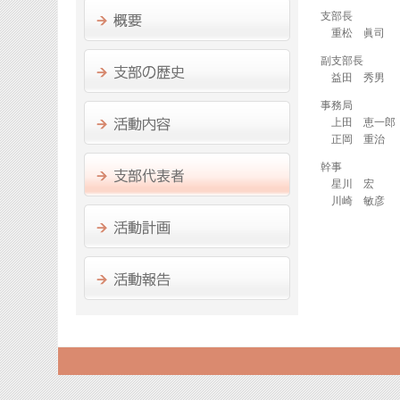
支部長
重松 眞司
副支部長
益田 秀男
事務局
上田 恵一郎
正岡 重治
幹事
星川 宏
川崎 敏彦