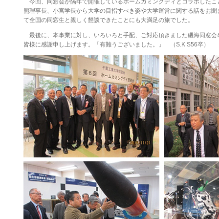
今回、同窓会が隔年で開催しているホームカミングディとコラボしたこ
熊理事長、小宮学長から大学の目指すべき姿や大学運営に関する話をお聞
て全国の同窓生と親しく懇談できたことにも大満足の旅でした。
最後に、本事業に対し、いろいろと手配、ご対応頂きました磯海同窓会
皆様に感謝申し上げます。「有難うございました。」 （S.K S56卒）