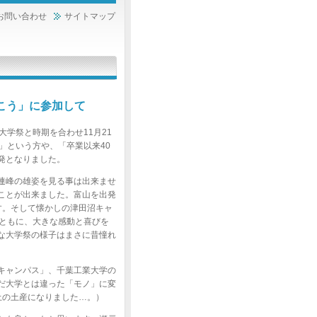
お問い合わせ
サイトマップ
こう」に参加して
学祭と時期を合わせ11月21
」という方や、「卒業以来40
発となりました。
連峰の雄姿を見る事は出来ませ
ことが出来ました。富山を出発
す。そして懐かしの津田沼キャ
とともに、大きな感動と喜びを
な大学祭の様子はまさに昔憧れ
キャンパス」、千葉工業大学の
だ大学とは違った「モノ」に変
土の土産になりました…。）