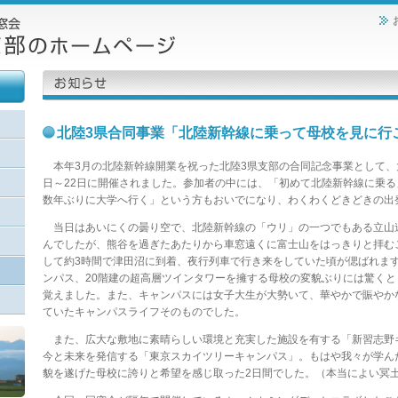
北陸3県合同事業「北陸新幹線に乗って母校を見に行
本年3月の北陸新幹線開業を祝った北陸3県支部の合同記念事業として、大
日～22日に開催されました。参加者の中には、「初めて北陸新幹線に乗る
数年ぶりに大学へ行く」という方もおいでになり、わくわくどきどきの出
当日はあいにくの曇り空で、北陸新幹線の「ウリ」の一つでもある立山
んでしたが、熊谷を過ぎたあたりから車窓遠くに富士山をはっきりと拝む
して約3時間で津田沼に到着、夜行列車で行き来をしていた頃が偲ばれま
ンパス、20階建の超高層ツインタワーを擁する母校の変貌ぶりには驚く
覚えました。また、キャンパスには女子大生が大勢いて、華やかで賑やか
ていたキャンパスライフそのものでした。
また、広大な敷地に素晴らしい環境と充実した施設を有する「新習志野
今と未来を発信する「東京スカイツリーキャンパス」。もはや我々が学ん
貌を遂げた母校に誇りと希望を感じ取った2日間でした。（本当によい冥