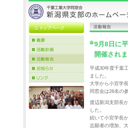
9月8日に
開催され
平成30年度千葉
ました。
大学から小宮学
同窓会は26名の
渡辺新潟支部長
した。
続いて小宮学長
志願者の増加、