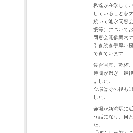
私達が在学して
していることを
続いて池永同窓
援等）について
同窓会開催案内
引き続き手厚い
できています。
集合写真、乾杯
時間が過ぎ、最
ました。
会場はその後も
した。
会場が新潟駅に
う話になり、何と
た。
「ぽんしゅ館」の