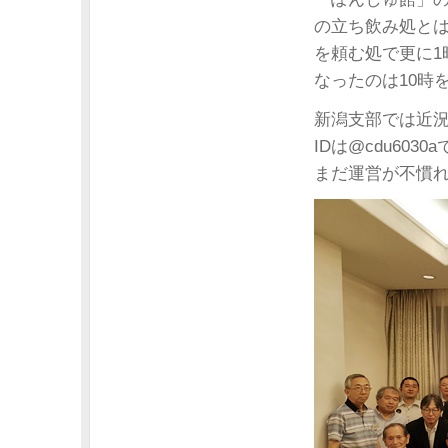
の立ち飲み処と
を頼む処で更に
なったのは10時
新潟支部では近況
IDは@cdu60
まだ運営が不慣