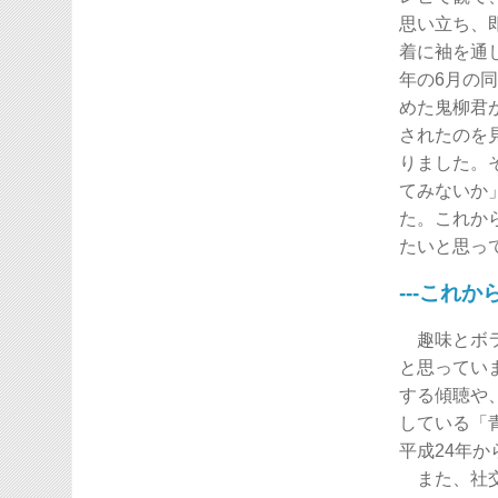
思い立ち、
着に袖を通
年の6月の
めた鬼柳君
されたのを
りました。
てみないか
た。これか
たいと思っ
---これか
趣味とボラ
と思ってい
する傾聴や
している「
平成24年
また、社交