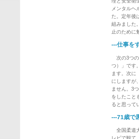
理と安全衛
メンタルヘ
た。定年後
組みました
止のために
---仕事
次の3つの
つ）」です
ます。次に
にしますが
ません。3
をしたこと
ると思って
---71歳
全国柔道大
レビで観て