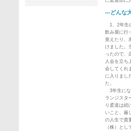
に柔道部に
---どんな
1、2年生
飲み屋に行
覚えたり、
けました。
ったので、
人会を立ち
会してくれ
に入りまし
た。
3年生にな
ランジスタ
り柔道は続
いこと、厳
の人生で貴
（株）とし