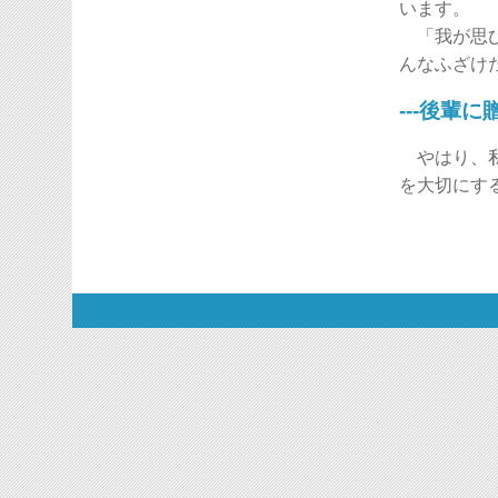
います。
「我が思ひ
んなふざけ
---後輩
やはり、私
を大切にす