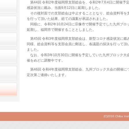
第44回 令和2年度福岡県支部総会を、令和2年7月4日に開催予
感染状況に鑑み、当面9月12日に延期しました。
その後対面での支部総会は中止することとなり、総会資料等を
を行って頂いた結果、総ての議案が承認されました。
同様に、令和2年10月24日に宗像市で開催予定でした九州ブロッ
延期し、福岡市で開催することとしました。
第45回 令和3年度福岡県支部総会は、新型コロナ感染状況に鑑
同様、総会資料等を支部会員に郵送し、各議題の採決を行って頂
ました。
なお、令和3年10月30日に開催を予定していた九州ブロック大会
催をめどに調整中です。
第46回 令和4年度福岡県支部総会、九州ブロック大会の開催に
定次第ご連絡いたします。
(C)2010 Chiba Inst