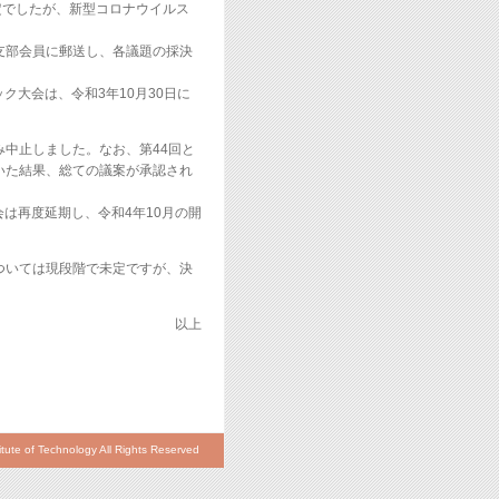
定でしたが、新型コロナウイルス
支部会員に郵送し、各議題の採決
ク大会は、令和3年10月30日に
み中止しました。なお、第44回と
いた結果、総ての議案が承認され
は再度延期し、令和4年10月の開
ついては現段階で未定ですが、決
以上
itute of Technology All Rights Reserved